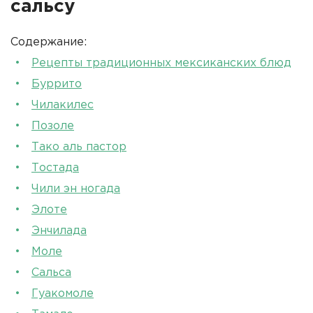
сальсу
Содержание:
Рецепты традиционных мексиканских блюд
Буррито
Чилакилес
Позоле
Тако аль пастор
Тостада
Чили эн ногада
Элоте
Энчилада
Моле
Сальса
Гуакомоле