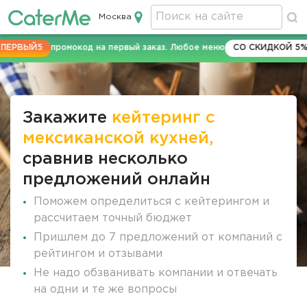
Москва
Кейтеринг в Москве
РВЫЙ5
промокод на первый заказ. Любое меню
СО СКИДКОЙ 5%
д
Строка
навигации
Закажите
кейтеринг с
мексиканской кухней,
сравнив несколько
предложений онлайн
Поможем определиться с кейтерингом и
рассчитаем точный бюджет
Пришлем до 7 предложений от компаний с
рейтингом и отзывами
Не надо обзванивать компании и отвечать
на одни и те же вопросы