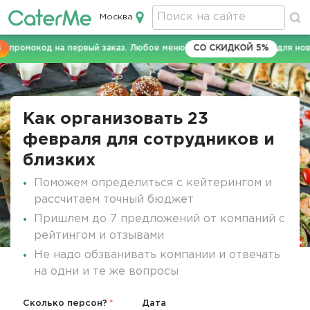
Москва
Кейтеринг в Москве
ромокод на первый заказ. Любое меню
СО СКИДКОЙ 5%
для новых
Строка
навигации
Как организовать 23
февраля для сотрудников и
близких
Поможем определиться с кейтерингом и
рассчитаем точный бюджет
Пришлем до 7 предложений от компаний с
рейтингом и отзывами
Не надо обзванивать компании и отвечать
на одни и те же вопросы
Сколько персон?
Дата