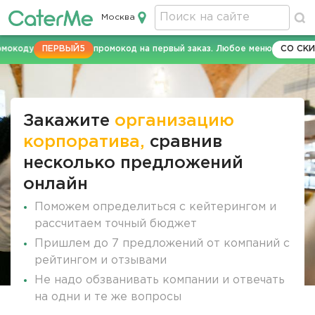
Москва
Кейтеринг в Москве
коду
ПЕРВЫЙ5
промокод на первый заказ. Любое меню
СО СКИДК
Строка
навигации
Закажите
организацию
корпоратива,
сравнив
несколько предложений
онлайн
Поможем определиться с кейтерингом и
рассчитаем точный бюджет
Пришлем до 7 предложений от компаний с
рейтингом и отзывами
Не надо обзванивать компании и отвечать
на одни и те же вопросы