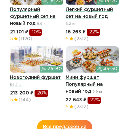
15-20
15-20
Популярный
Легкий фуршетный
Фу
фуршетный сет
на
сет
на новый год
"С
новый год
го
8.9 кг
6.2 кг
21 101 ₽
-10%
16 263 ₽
-22%
11 
5
(1120)
5
(2312)
4.9
75-80
45-50
Новогодний фуршет
Мини фуршет
Се
Популярный
на
но
54.2 кг
новый год
9.9 кг
213 200 ₽
-20%
13 
5
(144)
27 643 ₽
-22%
4.6
5
(2312)
Все предложения