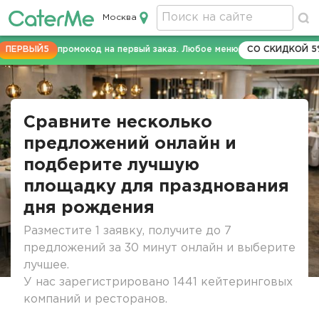
Москва
Кейтеринг в Москве
РВЫЙ5
промокод на первый заказ. Любое меню
СО СКИДКОЙ 5%
Строка
навигации
Сравните несколько
предложений онлайн и
подберите лучшую
площадку для празднования
дня рождения
Разместите 1 заявку, получите до 7
предложений за 30 минут онлайн и выберите
лучшее.
У нас зарегистрировано 1441 кейтеринговых
компаний и ресторанов.