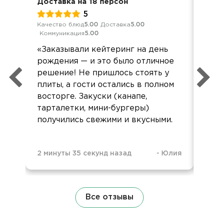
Доставка на 18 персон
Дос
5
Качество блюд
5.00
Доставка
5.00
Кач
Коммуникация
5.00
Ком
«Заказывали кейтеринг на день
Бол
рождения — и это было отличное
вр
решение! Не пришлось стоять у
пом
плиты, а гости остались в полном
восторге. Закуски (канапе,
тарталетки, мини-бургеры)
получились свежими и вкусными.
11 
2 минуты 35 секунд назад
-
Юлия
Все отзывы