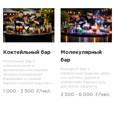
Коктейльный бар
Молекулярный
бар
Мобильный бар с
классическими и
Выездной бар с
авторскими коктейлями,
эффектной подачей, крио-
профессиональными
коктейлями, дымом и
барменами и полной
элементами бармен-шоу
барной стойкой под ключ.
для WOW-эффекта.
1 000 - 3 500 ₽/чел.
2 500 - 6 000 ₽/чел.