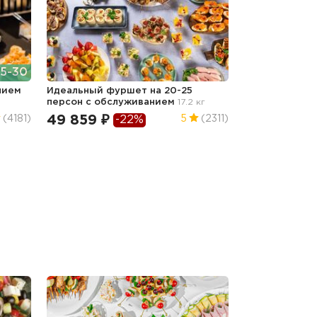
5-30
нием
Идеальный фуршет на 20-25
персон с обслуживанием
17.2 кг
49 859 ₽
(4181)
5
(2311)
-22%