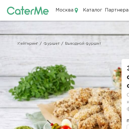
Москва
Каталог
Партнера
Кейтеринг в Москве
Кейтеринг
/
Фуршет
/
Выездной фуршет
Строка
навигации