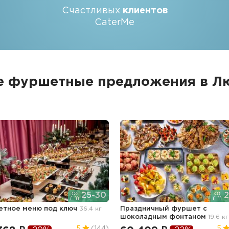
Счастливых
клиентов
CaterMe
е фуршетные предложения в Л
25-30
2
тное меню под ключ
36.4 кг
Праздничный фуршет с
шоколадным фонтаном
19.6 кг