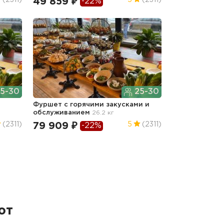
49 859 ₽
(2311)
5
(2311)
-22%
5-30
25-30
Фуршет с горячими закусками и
обслуживанием
26.2 кг
79 909 ₽
(2311)
5
(2311)
-22%
ют