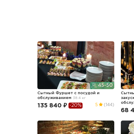
45-50
Сытный Фуршет с посудой и
Сытны
обслуживанием
38.4 кг
закус
обсл
135 840 ₽
5
(144)
-20%
68 4