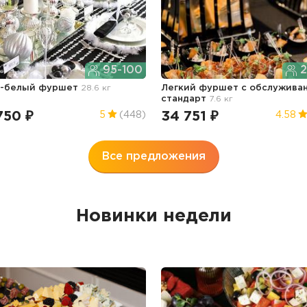
95-100
2
о-белый фуршет
28.6 кг
Легкий фуршет с обслужива
стандарт
7.6 кг
750 ₽
34 751 ₽
5
(448)
4.58
Все предложения
Новинки недели