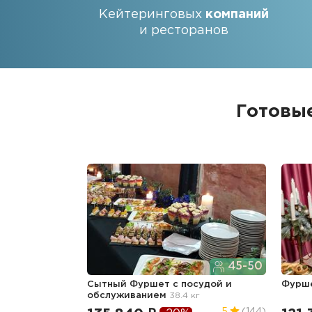
Кейтеринговых
компаний
и ресторанов
Готовы
45-50
Сытный Фуршет с посудой и
Фурше
обслуживанием
38.4 кг