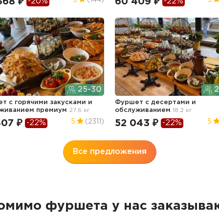
368 ₽
60 409 ₽
5
(144)
5
-20%
-22%
25-30
2
т с горячими закусками и
Фуршет с десертами и
уживанием премиум
27.6 кг
обслуживанием
18.2 кг
407 ₽
52 043 ₽
5
(2311)
5
-22%
-22%
Все предложения
омимо фуршета у нас заказыва