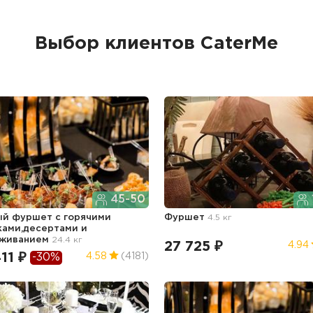
Выбор клиентов CaterMe
45-50
й фуршет с горячими
Фуршет
4.5 кг
ками,десертами и
уживанием
24.4 кг
27 725 ₽
4.94
11 ₽
4.58
(4181)
-30%