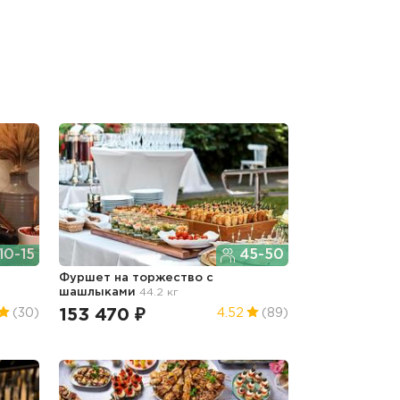
10-15
45-50
Фуршет на торжество с
шашлыками
44.2 кг
153 470 ₽
(30)
4.52
(89)