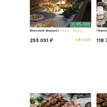
95-100
Вкусный фуршет
74.6 кг
60.0 л
Черн
253 051 ₽
118 
5
(448)