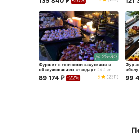
135 840 ₽
121 
5
(144)
-20%
25-30
Фуршет с горячими закусками и
Фурше
обслуживанием стандарт
24.2 кг
обсл
89 174 ₽
99 
5
(2311)
-22%
П