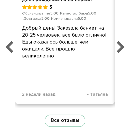
5
Обслуживание
5.00
Качество блюд
5.00
Обс
Доставка
5.00
Коммуникация
5.00
Дос
Добрый день! Заказала банкет на
Мне
20-25 челвовек, все было отлично!
по
Еды оказалось больше, чем
Сп
ожидали. Все прошло
Бы
великолепно
вме
2 недели назад
-
Татьяна
1 м
Все отзывы