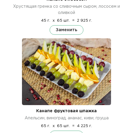
Хрустящая гренка со сливочным сыром, лососем и
оливкой
45 г.
x
65 шт.
=
2 925 г.
Заменить
Канапе фруктовая шпажка
Апельсин, виноград, ананас, киви, груша
65 г.
x
65 шт.
=
4 225 г.