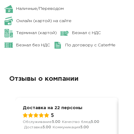
Наличные/Переводом
Онлайн (картой) на сайте
Терминал (картой)
Безнал с НДС
Безнал без НДС
По договору с CaterMe
Отзывы о компании
Доставка на 22 персоны
Вып
5
Обслуживание
5.00
Качество блюд
5.00
Обс
Доставка
5.00
Коммуникация
5.00
Дос