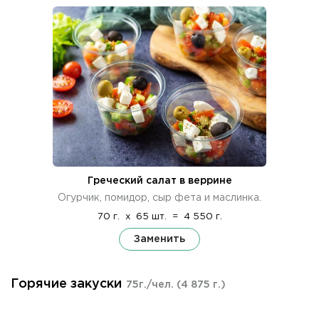
Греческий салат в веррине
Огурчик, помидор, сыр фета и маслинка.
70 г.
x
65 шт.
=
4 550 г.
Заменить
Горячие закуски
75г./чел.
(4 875 г.)