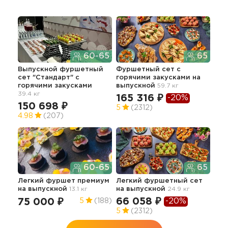
60-65
65
Выпускной фуршетный
Фуршетный сет с
Лег
сет "Стандарт" с
горячими закусками на
гор
горячими закусками
выпускной
59.7 кг
ста
39.4 кг
23.3
165 316 ₽
-20%
150 698 ₽
92
5
(2312)
4.98
(207)
60-65
65
Лег
бур
Легкий фуршет премиум
Легкий фуршетный сет
25.6
на выпускной
13.1 кг
на выпускной
24.9 кг
69
66 058 ₽
-20%
75 000 ₽
5
(188)
5
5
(2312)