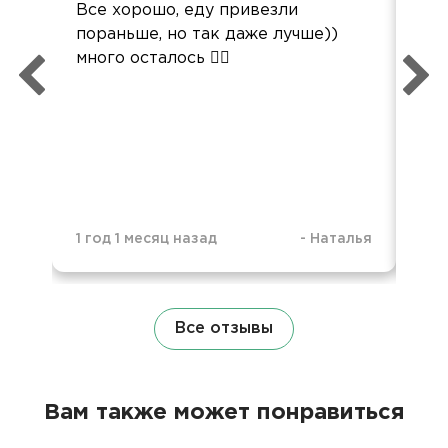
Все хорошо, еду привезли
Все
пораньше, но так даже лучше))
све
много осталось 🤷‍♀️
Сер
1 год 1 месяц назад
-
Наталья
2 г
Все отзывы
Вам также может понравиться