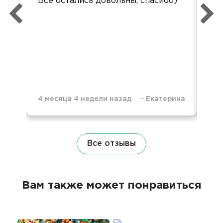
Все остались довольны, спасибо)
вку
4 месяца 4 недели назад
-
Екатерина
10 
Все отзывы
Вам также может понравиться