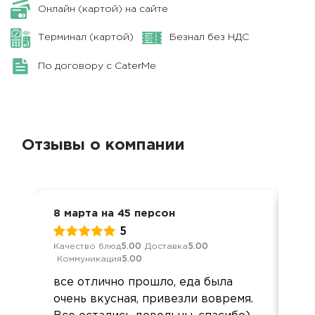
Онлайн (картой) на сайте
Терминал (картой)
Безнал без НДС
По договору с CaterMe
Отзывы о компании
8 марта на 45 персон
Дос
5
Качество блюд
5.00
Доставка
5.00
Кач
Коммуникация
5.00
Ком
все отлично прошло, еда была
Зак
очень вкусная, привезли вовремя.
сут