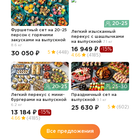
20-25
Фуршетный сет на 20-25
Дос
Легкий изысканный
персон с горячими
нап
перекус с шашлычками
закусками
на выпускной
8.7 
на выпускной
7.1 кг
8.6 кг
41
16 949 ₽
-15%
30 050 ₽
5
(448)
4.66
(4185)
20-25
25-30
Изы
вып
Легкий перекус c мини-
Праздничный сет
на
62
бургерами
на выпускной
выпускной
9.1 кг
6.2 кг
25 630 ₽
5
(602)
13 184 ₽
-15%
4.66
(4185)
Все предложения