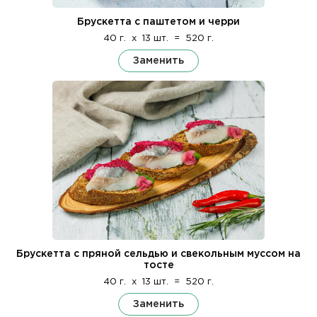
Брускетта с паштетом и черри
40 г.
x
13 шт.
=
520 г.
Заменить
Брускетта с пряной сельдью и свекольным муссом на
тосте
40 г.
x
13 шт.
=
520 г.
Заменить