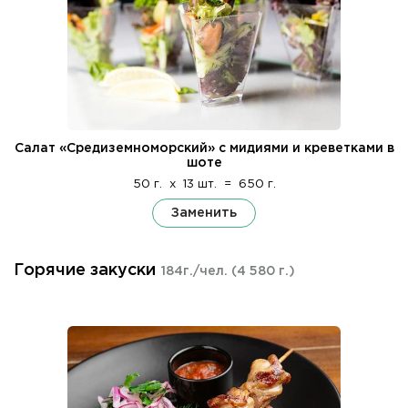
Салат «Средиземноморский» с мидиями и креветками в
шоте
50 г.
x
13 шт.
=
650 г.
Заменить
Горячие закуски
184г./чел.
(4 580 г.)