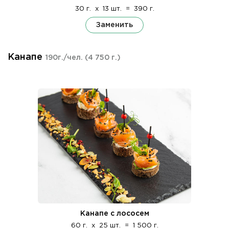
30 г.
x
13 шт.
=
390 г.
Заменить
Канапе
190г./чел.
(4 750 г.)
Канапе с лососем
60 г.
x
25 шт.
=
1 500 г.