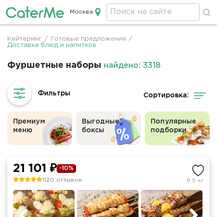
Москва
Кейтеринг в Москве
Кейтеринг
/
Готовые предложения
/
Строка
Доставка блюд и напитков
навигации
Фуршетные наборы
найдено: 3318
Сортировка:
Премиум
Выгодные
Популярные
меню
боксы
подборки
21 101 ₽
-10%
1120 отзывов
8.9 кг